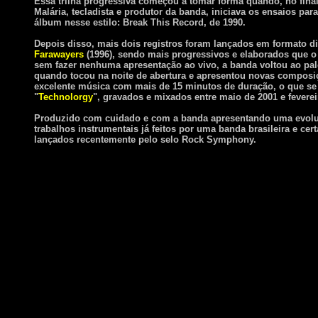
Essa trilha progressiva começou a tomar forma quando, no final
Malária, tecladista e produtor da banda, iniciava os ensaios para
álbum nesse estilo: Break This Record, de 1990.
Depois disso, mais dois registros foram lançados em formato di
Farawayers
(1996), sendo mais progressivos e elaborados que o
sem fazer nenhuma apresentação ao vivo, a banda voltou ao pa
quando tocou na noite de abertura e apresentou novas composiç
excelente música com mais de 15 minutos de duração, o que se
"
Technolorgy
", gravados e mixados entre maio de 2001 e feverei
Produzido com cuidado e com a banda apresentando uma evolu
trabalhos instrumentais já feitos por uma banda brasileira e c
lançados recentemente pelo selo Rock Symphony.