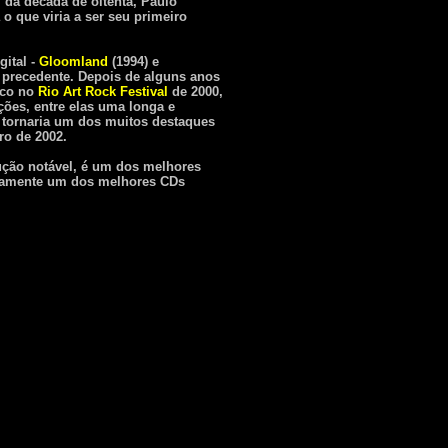
 da década de oitenta, Paulo
 o que viria a ser seu primeiro
gital -
Gloomland
(1994) e
 precedente. Depois de alguns anos
lco no
Rio Art Rock Festival
de 2000,
ões, entre elas uma longa e
 tornaria um dos muitos destaques
ro de 2002.
ção notável, é um dos melhores
ertamente um dos melhores CDs