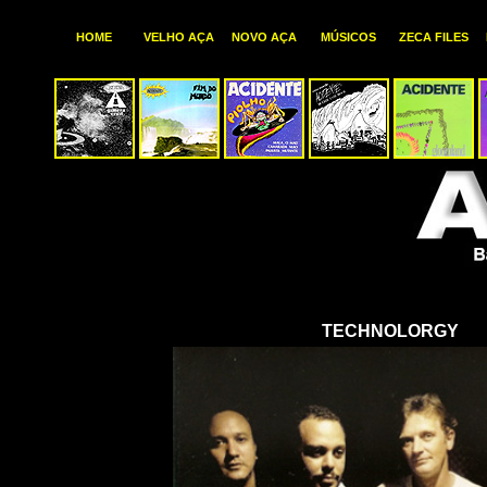
HOME
VELHO
AÇA
N
OVO
AÇA
MÚSICOS
ZECA FILES
TECHNOLORGY