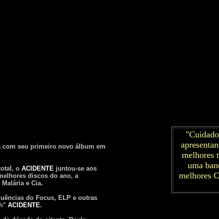
"Cuidado
apresentan
na com seu primeiro novo álbum em
melhores t
uma band
otal, o
ACIDENTE
juntou-se aos
melhores C
elhores discos do ano, a
Malária e Cia.
fluências do Focus, ELP e outras
th"
ACIDENTE
.